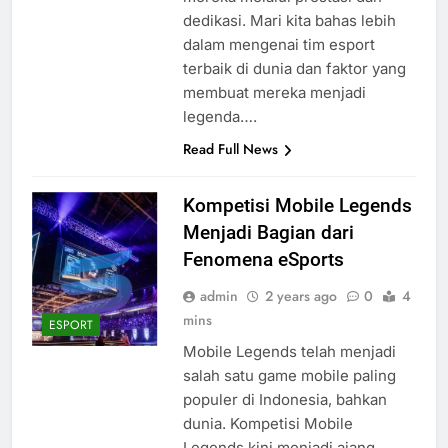
dedikasi. Mari kita bahas lebih
dalam mengenai tim esport
terbaik di dunia dan faktor yang
membuat mereka menjadi
legenda….
Read Full News
Kompetisi Mobile Legends
Menjadi Bagian dari
Fenomena eSports
admin
2 years ago
0
4
mins
ESPORT
Mobile Legends telah menjadi
salah satu game mobile paling
populer di Indonesia, bahkan
dunia. Kompetisi Mobile
Legends kini menjadi ajang