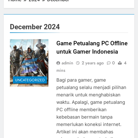
December 2024
Game Petualang PC Offline
untuk Gamer Indonesia
admin
2 years ago
0
4
mins
Bagi para gamer, game
UNCATEGORIZED
petualang selalu menjadi pilihan
menarik untuk menghabiskan
waktu. Apalagi, game petualang
PC offline memberikan
kebebasan bermain tanpa
memerlukan koneksi internet.
Artikel ini akan membahas