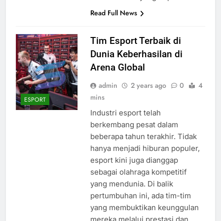
Read Full News
Tim Esport Terbaik di
Dunia Keberhasilan di
Arena Global
admin
2 years ago
0
4
mins
ESPORT
Industri esport telah
berkembang pesat dalam
beberapa tahun terakhir. Tidak
hanya menjadi hiburan populer,
esport kini juga dianggap
sebagai olahraga kompetitif
yang mendunia. Di balik
pertumbuhan ini, ada tim-tim
yang membuktikan keunggulan
mereka melalui prestasi dan