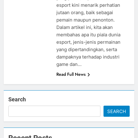
esport kini menarik perhatian
jutaan orang, baik sebagai
pemain maupun penonton.
Dalam artikel ini, kita akan
membahas apa itu piala dunia
esport, jenis-jenis permainan
yang dipertandingkan, serta
dampaknya terhadap industri
game dan…
Read Full News
Search
SEARCH