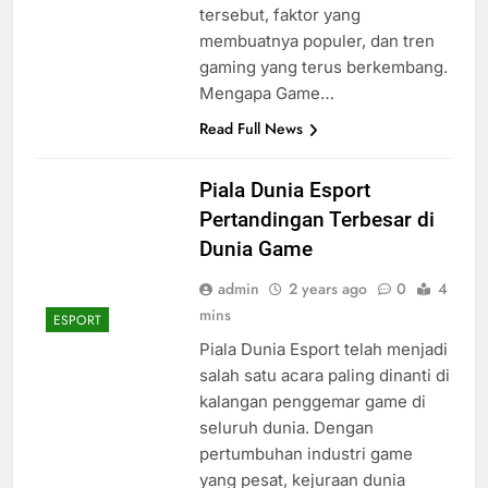
tersebut, faktor yang
membuatnya populer, dan tren
gaming yang terus berkembang.
Mengapa Game…
Read Full News
Piala Dunia Esport
Pertandingan Terbesar di
Dunia Game
admin
2 years ago
0
4
mins
ESPORT
Piala Dunia Esport telah menjadi
salah satu acara paling dinanti di
kalangan penggemar game di
seluruh dunia. Dengan
pertumbuhan industri game
yang pesat, kejuraan dunia