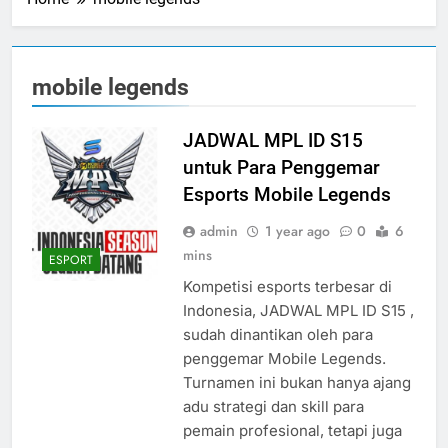
mobile legends
JADWAL MPL ID S15
untuk Para Penggemar
Esports Mobile Legends
admin
1 year ago
0
6
mins
ESPORT
Kompetisi esports terbesar di
Indonesia, JADWAL MPL ID S15 ,
sudah dinantikan oleh para
penggemar Mobile Legends.
Turnamen ini bukan hanya ajang
adu strategi dan skill para
pemain profesional, tetapi juga