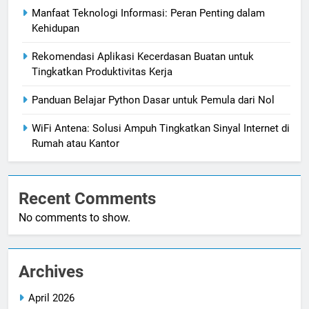
Manfaat Teknologi Informasi: Peran Penting dalam
Kehidupan
Rekomendasi Aplikasi Kecerdasan Buatan untuk
Tingkatkan Produktivitas Kerja
Panduan Belajar Python Dasar untuk Pemula dari Nol
WiFi Antena: Solusi Ampuh Tingkatkan Sinyal Internet di
Rumah atau Kantor
Recent Comments
No comments to show.
Archives
April 2026