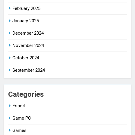
February 2025
January 2025
December 2024
November 2024
October 2024
September 2024
Categories
Esport
Game PC
Games