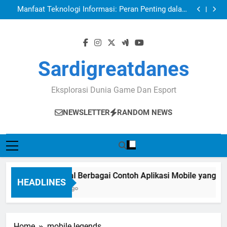
Mengenal Berbagai Contoh Aplikasi Mobile yang
Skip
Mengubah Gaya Hidup Digital
Manfaat Teknologi Informasi: Peran Penting dalam
to
Kehidupan
Rekomendasi Aplikasi Kecerdasan Buatan untuk
Tingkatkan Produktivitas Kerja
Panduan Belajar Python Dasar untuk Pemula dari Nol
content
Mengenal Berbagai Contoh Aplikasi Mobile yang
Mengubah Gaya Hidup Digital
Manfaat Teknologi Informasi: Peran Penting dalam
Kehidupan
Rekomendasi Aplikasi Kecerdasan Buatan untuk
Sardigreatdanes
Tingkatkan Produktivitas Kerja
Panduan Belajar Python Dasar untuk Pemula dari Nol
Eksplorasi Dunia Game Dan Esport
NEWSLETTER
RANDOM NEWS
Mengenal Berbagai Contoh Aplikasi Mobile yang Me
HEADLINES
4 Months Ago
Home
mobile legends