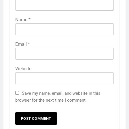
Name
*
Email
*
Website
Save my name, email, and website in this
browser for the next time I comment.