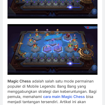
Magic Chess
adalah salah satu mode permainan
populer di Mobile Legends: Bang Bang yang
menggabungkan strategi dan keberuntungan. Bagi
pemula, memahami
cara main Magic Chess
bisa
menjadi tantangan tersendiri. Artikel ini akan