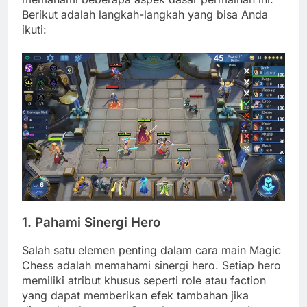
Berikut adalah langkah-langkah yang bisa Anda
ikuti:
1. Pahami Sinergi Hero
Salah satu elemen penting dalam cara main Magic
Chess adalah memahami sinergi hero. Setiap hero
memiliki atribut khusus seperti role atau faction
yang dapat memberikan efek tambahan jika