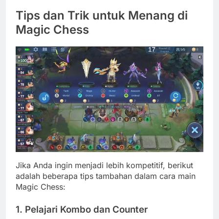
Tips dan Trik untuk Menang di
Magic Chess
Jika Anda ingin menjadi lebih kompetitif, berikut
adalah beberapa tips tambahan dalam cara main
Magic Chess:
1. Pelajari Kombo dan Counter