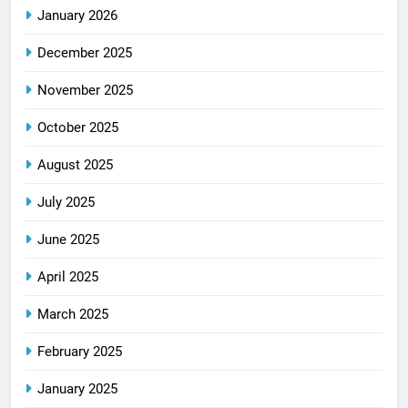
January 2026
December 2025
November 2025
October 2025
August 2025
July 2025
June 2025
April 2025
March 2025
February 2025
January 2025