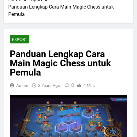
Panduan Lengkap Cara Main Magic Chess untuk
Pemula
ESPORT
Panduan Lengkap Cara
Main Magic Chess untuk
Pemula
0
Admin
2 Years Ago
4 Mins