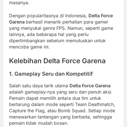
masanya.
Dengan popularitasnya di Indonesia,
Delta Force
Garena
berhasil menarik perhatian para gamer
yang menyukai genre FPS. Namun, seperti game
lainnya, ada beberapa hal yang perlu
dipertimbangkan sebelum memutuskan untuk
mencoba game ini.
Kelebihan Delta Force Garena
1. Gameplay Seru dan Kompetitif
Salah satu daya tarik utama
Delta Force Garena
adalah gameplay-nya yang seru dan penuh aksi.
Pemain dapat memilih antara dua tim untuk
bertarung dalam mode seperti Team Deathmatch,
Capture the Flag, atau Bomb Squad. Setiap mode
menawarkan tantangan yang berbeda, sehingga
pemain tidak mudah bosan.