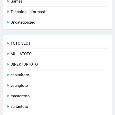
Games
Teknologi Informasi
Uncategorized
TOTO SLOT
MULIATOTO
DIREKTURTOTO
capitaltoto
youngtoto
mastertoto
sultantoto