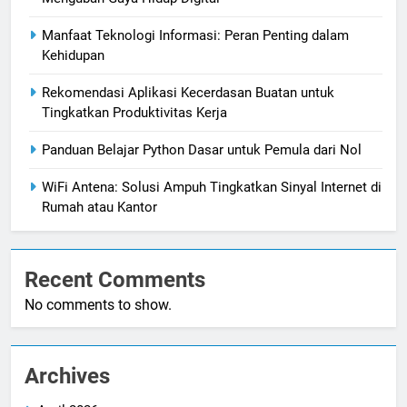
Manfaat Teknologi Informasi: Peran Penting dalam
Kehidupan
Rekomendasi Aplikasi Kecerdasan Buatan untuk
Tingkatkan Produktivitas Kerja
Panduan Belajar Python Dasar untuk Pemula dari Nol
WiFi Antena: Solusi Ampuh Tingkatkan Sinyal Internet di
Rumah atau Kantor
Recent Comments
No comments to show.
Archives