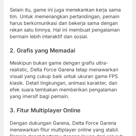
Selain itu, game ini juga menekankan kerja sama
tim. Untuk memenangkan pertandingan, pemain
harus berkomunikasi dan bekerja sama dengan
rekan satu timnya. Hal ini membuat pengalaman
bermain lebih interaktif dan sosial.
2. Grafis yang Memadai
Meskipun bukan game dengan grafis ultra-
realistic, Delta Force Garena tetap menawarkan
visual yang cukup baik untuk ukuran game FPS
klasik. Detail lingkungan, animasi karakter, dan
efek suara tembakan memberikan pengalaman
yang imersif bagi pemain.
3. Fitur Multiplayer Online
Dengan dukungan Garena, Delta Force Garena
menawarkan fitur multiplayer online yang stabil.