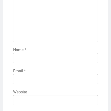
Name
*
Email
*
Website