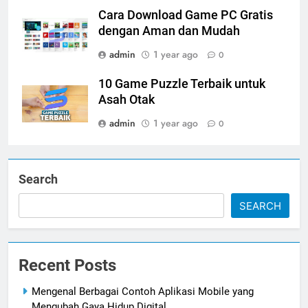
Cara Download Game PC Gratis
dengan Aman dan Mudah
admin
1 year ago
0
10 Game Puzzle Terbaik untuk
Asah Otak
admin
1 year ago
0
Search
SEARCH
Recent Posts
Mengenal Berbagai Contoh Aplikasi Mobile yang
Mengubah Gaya Hidup Digital